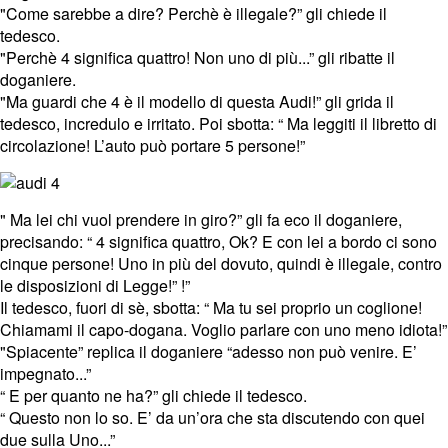
"Come sarebbe a dire? Perchè è illegale?” gli chiede il
tedesco.
"Perchè 4 significa quattro! Non uno di più...” gli ribatte il
doganiere.
"Ma guardi che 4 è il modello di questa Audi!” gli grida il
tedesco, incredulo e irritato. Poi sbotta: “ Ma leggiti il libretto di
circolazione! L’auto può portare 5 persone!”
" Ma lei chi vuol prendere in giro?” gli fa eco il doganiere,
precisando: “ 4 significa quattro, Ok? E con lei a bordo ci sono
cinque persone! Uno in più del dovuto, quindi è illegale, contro
le disposizioni di Legge!” !”
Il tedesco, fuori di sè, sbotta: “ Ma tu sei proprio un coglione!
Chiamami il capo-dogana. Voglio parlare con uno meno idiota!”
"Spiacente” replica il doganiere “adesso non può venire. E’
impegnato...”
“ E per quanto ne ha?” gli chiede il tedesco.
“ Questo non lo so. E’ da un’ora che sta discutendo con quei
due sulla Uno...”