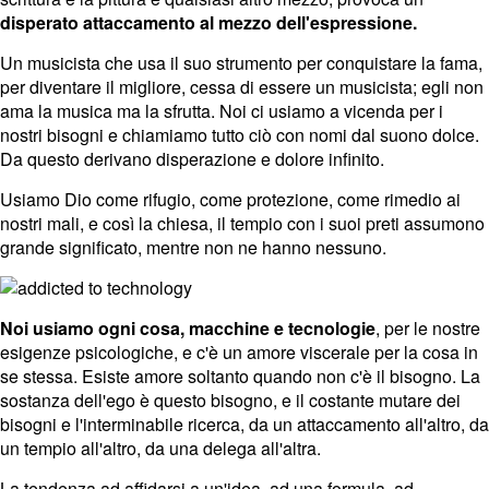
disperato attaccamento al mezzo dell'espressione.
Un musicista che usa il suo strumento per conquistare la fama,
per diventare il migliore, cessa di essere un musicista; egli non
ama la musica ma la sfrutta. Noi ci usiamo a vicenda per i
nostri bisogni e chiamiamo tutto ciò con nomi dal suono dolce.
Da questo derivano disperazione e dolore infinito.
Usiamo Dio come rifugio, come protezione, come rimedio ai
nostri mali, e così la chiesa, il tempio con i suoi preti assumono
grande significato, mentre non ne hanno nessuno.
Noi usiamo ogni cosa, macchine e tecnologie
, per le nostre
esigenze psicologiche, e c'è un amore viscerale per la cosa in
se stessa. Esiste amore soltanto quando non c'è il bisogno. La
sostanza dell'ego è questo bisogno, e il costante mutare dei
bisogni e l'interminabile ricerca, da un attaccamento all'altro, da
un tempio all'altro, da una delega all'altra.
La tendenza ad affidarsi a un'idea, ad una formula, ad