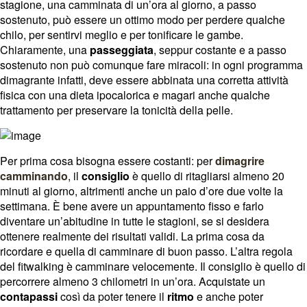
stagione, una camminata di un’ora al giorno, a passo
sostenuto, può essere un ottimo modo per perdere qualche
chilo, per sentirvi meglio e per tonificare le gambe.
Chiaramente, una
passeggiata
, seppur costante e a passo
sostenuto non può comunque fare miracoli: in ogni programma
dimagrante infatti, deve essere abbinata una corretta attività
fisica con una dieta ipocalorica e magari anche qualche
trattamento per preservare la tonicità della pelle.
Per prima cosa bisogna essere costanti: per
dimagrire
camminando
, il
consiglio
è quello di ritagliarsi almeno 20
minuti al giorno, altrimenti anche un paio d’ore due volte la
settimana. È bene avere un appuntamento fisso e farlo
diventare un’abitudine in tutte le stagioni, se si desidera
ottenere realmente dei risultati validi. La prima cosa da
ricordare e quella di camminare di buon passo.
L’altra regola
del fitwalking è camminare velocemente
. Il consiglio è quello di
percorrere almeno 3 chilometri in un’ora. Acquistate un
contapassi
così da poter tenere il
ritmo
e anche poter