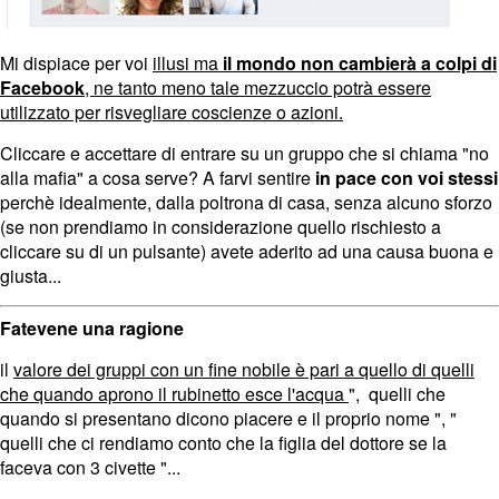
Mi dispiace per voi
illusi ma
il mondo non cambierà a colpi di
Facebook
, ne tanto meno tale mezzuccio potrà essere
utilizzato per risvegliare coscienze o azioni.
Cliccare e accettare di entrare su un gruppo che si chiama "no
alla mafia" a cosa serve? A farvi sentire
in pace con voi stessi
perchè idealmente, dalla poltrona di casa, senza alcuno sforzo
(se non prendiamo in considerazione quello rischiesto a
cliccare su di un pulsante) avete aderito ad una causa buona e
giusta...
Fatevene una ragione
il
valore dei gruppi con un fine nobile è pari a quello di quelli
che quando aprono il rubinetto esce l'acqua
", quelli che
quando si presentano dicono piacere e il proprio nome ", "
quelli che ci rendiamo conto che la figlia del dottore se la
faceva con 3 civette "...