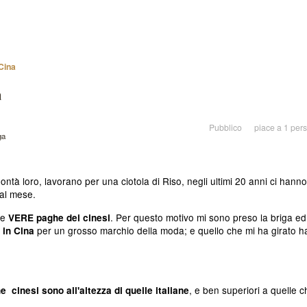
 Cina
a
Pubblico
piace a 1 per
ga
ontà loro, lavorano per una ciotola di Riso, negli ultimi 20 anni ci hanno
 al mese.
le
. Per questo motivo mi sono preso la briga ed
VERE paghe dei cinesi
per un grosso marchio della moda; e quello che mi ha girato h
 in Cina
, e ben superiori a quelle c
e cinesi sono all'altezza di quelle italiane