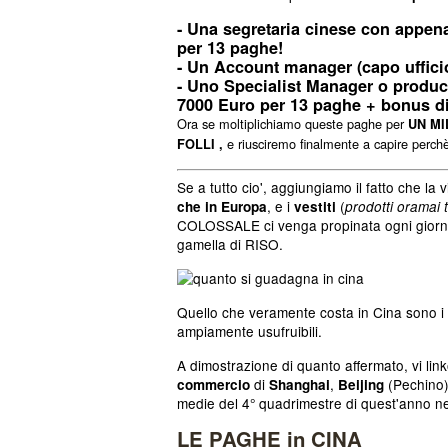
- Una
segretaria
cinese con appena 
per 13 paghe
!
- Un Account manager (capo uffici
- Uno Specialist Manager o product
7000 Euro
per 13 paghe + bonus di
Ora se moltiplichiamo queste paghe per
UN MI
e riusciremo finalmente a capire perchè
FOLLI ,
Se a tutto cio', aggiungiamo il fatto che la 
, e i
(
che in Europa
vestiti
prodotti oramai t
COLOSSALE ci venga propinata ogni giorno, 
gamella di RISO.
Quello che veramente costa in Cina sono i ser
ampiamente usufruibili.
A dimostrazione di quanto affermato, vi lin
di
,
(Pechino
commercio
Shanghai
Beijing
medie del 4° quadrimestre di quest'anno nel
LE PAGHE in CINA