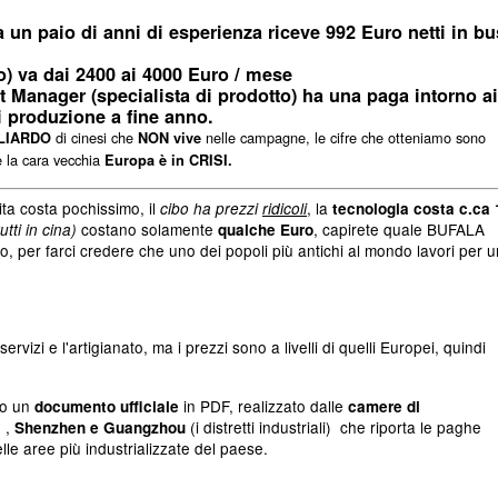
un paio di anni di esperienza riceve
992 Euro netti in bu
o) va dai
2400 ai 4000 Euro
/ mese
 Manager (specialista di prodotto) ha una paga intorno ai
 produzione a fine anno.
di cinesi che
nelle campagne, le cifre che otteniamo sono
LIARDO
NON vive
 la cara vecchia
Europa è in CRISI.
vita costa pochissimo, il
, la
cibo ha prezzi
ridicoli
tecnologia costa c.ca 
costano solamente
, capirete quale BUFALA
utti in cina)
qualche Euro
per farci credere che uno dei popoli più antichi al mondo lavori per 
vizi e l'artigianato, ma i prezzi sono a livelli di quelli Europei, quindi
ko un
in PDF, realizzato dalle
documento ufficiale
camere di
)
,
(i distretti industriali)
c
he riporta le paghe
Shenzhen e Guangzhou
le aree più industrializzate del paese.