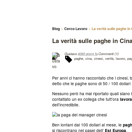
Blog
Cerco Lavoro
La verità sulle paghe in
La verità sulle paghe in Cin
Gustavo
4093 giorni fa
Commenti (1)
paghe
cina
cinesi
verità
lavoro
pa
Per anni ci hanno raccontato che i cinesi, b
detto che le paghe sono di 50 / 100 dollari
Nessuno però ha mai riportato quali siano 
contattato un ex collega che tutt'ora
lavora
dell'incredibile.
Ben lontani dai 100 dollari al mese, le
pagh
si riscontrano nei pasei dell'
.
Est Europa