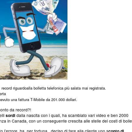
i record riguardoalla bolletta telefonica più salata mai registrata.
erta
icevuto una fattura T-Mobile da 201.000 dollari.
conto da record?!
elli
dalla nascita con i quali, ha scambiato vari video e ben 2000
sordi
anza in Canada,
con un conseguente crescita alle stelle dei costi di bolle
 l'errore, ha, per fortuna, deciso di fare alla cliente uno s
conto di