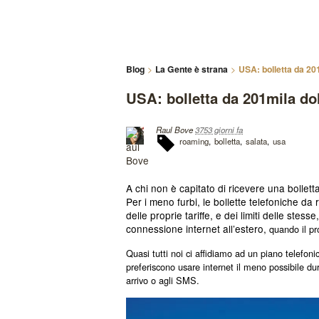
Blog
La Gente è strana
USA: bolletta da 20
USA: bolletta da 201mila do
Raul Bove
3753 giorni fa
roaming
bolletta
salata
usa
A chi non è capitato di ricevere una bolletta
Per i meno furbi, le bollette telefoniche d
delle proprie tariffe, e dei limiti delle stesse
connessione internet all’estero,
quando il pr
Quasi tutti noi ci affidiamo ad un piano telefoni
preferiscono usare internet il meno possibile dura
arrivo o agli SMS.