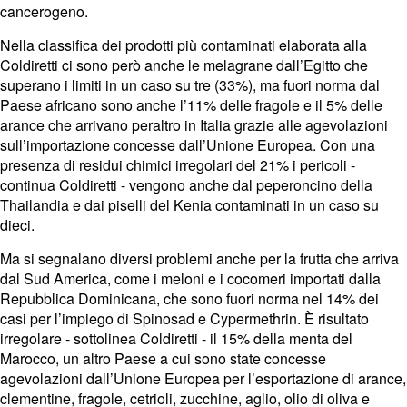
cancerogeno.
Nella classifica dei prodotti più contaminati elaborata alla
Coldiretti ci sono però anche le melagrane dall’Egitto che
superano i limiti in un caso su tre (33%), ma fuori norma dal
Paese africano sono anche l’11% delle fragole e il 5% delle
arance che arrivano peraltro in Italia grazie alle agevolazioni
sull’importazione concesse dall’Unione Europea. Con una
presenza di residui chimici irregolari del 21% i pericoli -
continua Coldiretti - vengono anche dal peperoncino della
Thailandia e dai piselli del Kenia contaminati in un caso su
dieci.
Ma si segnalano diversi problemi anche per la frutta che arriva
dal Sud America, come i meloni e i cocomeri importati dalla
Repubblica Dominicana, che sono fuori norma nel 14% dei
casi per l’impiego di Spinosad e Cypermethrin. È risultato
irregolare - sottolinea Coldiretti - il 15% della menta del
Marocco, un altro Paese a cui sono state concesse
agevolazioni dall’Unione Europea per l’esportazione di arance,
clementine, fragole, cetrioli, zucchine, aglio, olio di oliva e