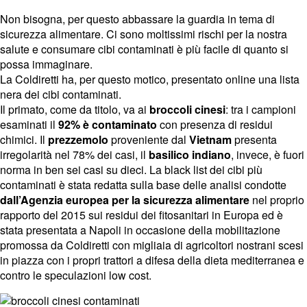
Non bisogna, per questo abbassare la guardia in tema di
sicurezza alimentare. Ci sono moltissimi rischi per la nostra
salute e consumare cibi contaminati è più facile di quanto si
possa immaginare.
La Coldiretti ha, per questo motico, presentato online una lista
nera dei cibi contaminati.
Il primato, come da titolo, va ai
broccoli cinesi
: tra i campioni
esaminati il
92% è contaminato
con presenza di residui
chimici. Il
prezzemolo
proveniente dal
Vietnam
presenta
irregolarità nel 78% dei casi, il
basilico indiano
, invece, è fuori
norma in ben sei casi su dieci. La black list dei cibi più
contaminati è stata redatta sulla base delle analisi condotte
dall’Agenzia europea per la sicurezza alimentare
nel proprio
rapporto del 2015 sui residui dei fitosanitari in Europa ed è
stata presentata a Napoli in occasione della mobilitazione
promossa da Coldiretti con migliaia di agricoltori nostrani scesi
in piazza con i propri trattori a difesa della dieta mediterranea e
contro le speculazioni low cost.