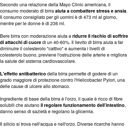
Secondo una relazione della Mayo Clinic americana, il
consumo moderato di birra
aiuta a combattere stress e ansia
.
Il consumo consigliato per gli uomini è di 473 ml al giorno,
mentre per le donne è di 236 ml.
Bere birra con moderazione aiuta a
ridurre il rischio di soffrire
di attacchi di cuore
di un 40-60%. Il lievito di birra aiuta a far
diminuire il colesterolo "cattivo" e aumenta i livelli di
colesterolo buono, previene l'ostruzione delle arterie e migliora
la salute del sistema cardiovascolare.
L'effetto antibatterico
della birra permette di godere di un
grado maggiore di protezione contro l'Helicobacter Pylori, una
delle cause di ulcere allo stomaco.
Ingrediente di base della birra è l'orzo, il quale è ricco di fibre
solubili che aiutano
il regolare funzionamento dell’intestino
,
danno senso di sazietà e regolano la glicemia.
Il silicio si trova nell'acqua e nell'orzo. Diverse ricerche hanno