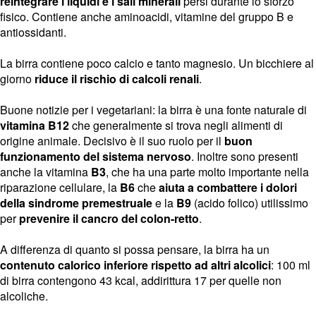
reintegrare i liquidi e i sali minerali
persi durante lo sforzo
fisico. Contiene anche aminoacidi, vitamine del gruppo B e
antiossidanti.
La birra contiene poco calcio e tanto magnesio. Un bicchiere al
giorno
riduce il rischio di calcoli renali
.
Buone notizie per i vegetariani: la birra è una fonte naturale di
vitamina B12
che generalmente si trova negli alimenti di
origine animale. Decisivo è il suo ruolo per il
buon
funzionamento del sistema nervoso
. Inoltre sono presenti
anche la vitamina
B3
, che ha una parte molto importante nella
riparazione cellulare, la
B6
che
aiuta a combattere i dolori
della sindrome premestruale
e la
B9
(acido folico) utilissimo
per
prevenire il cancro del colon-retto
.
A differenza di quanto si possa pensare, la birra ha un
contenuto calorico inferiore rispetto ad altri alcolici
: 100 ml
di birra contengono 43 kcal, addirittura 17 per quelle non
alcoliche.