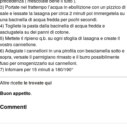
precedenza ( mescolate bene il tutto ).
3) Portate nel frattempo l’acqua in ebollizione con un pizzico di
sale e lessate la lasagna per circa 2 minuti poi immergetela su
una bacinella di acqua fredda per pochi secondi.
4) Togliete la pasta dalla bacinella di acqua fredda e
asciugatela su dei panni di cotone.
5) Mettete il ripieno q.b. su ogni sfoglia di lasagna e create il
vostro cannellone.
6) Adagiate i cannelloni in una pirofila con besciamella sotto e
sopra, versate il parmigiano rimasto e il burro possibilmente
fuso per omogenizzarlo sui cannelloni.
7) Infornare per 15 minuti a 180/190°
Altre ricette
le trovate qui
Buon appetito
.
Commenti