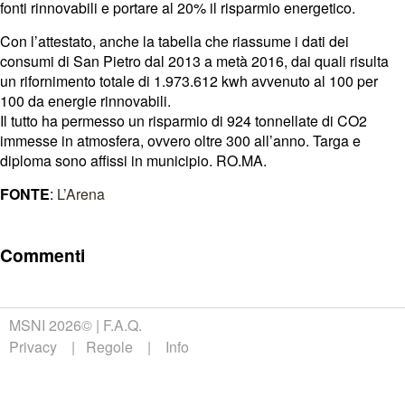
fonti rinnovabili e portare al 20% il risparmio energetico.
Con l’attestato, anche la tabella che riassume i dati dei
consumi di San Pietro dal 2013 a metà 2016, dai quali risulta
un rifornimento totale di 1.973.612 kwh avvenuto al 100 per
100 da energie rinnovabili.
Il tutto ha permesso un risparmio di 924 tonnellate di CO2
immesse in atmosfera, ovvero oltre 300 all’anno. Targa e
diploma sono affissi in municipio. RO.MA.
FONTE
:
L’Arena
Commenti
MSNI 2026©
F.A.Q.
Privacy
Regole
Info