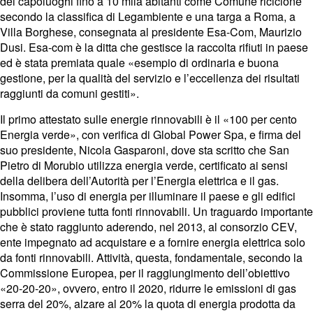
dei capoluoghi fino a 10 mila abitanti come Comune riciclone
secondo la classifica di Legambiente e una targa a Roma, a
Villa Borghese, consegnata al presidente Esa-Com, Maurizio
Dusi. Esa-com è la ditta che gestisce la raccolta rifiuti in paese
ed è stata premiata quale «esempio di ordinaria e buona
gestione, per la qualità del servizio e l’eccellenza dei risultati
raggiunti da comuni gestiti».
Il primo attestato sulle energie rinnovabili è il «100 per cento
Energia verde», con verifica di Global Power Spa, e firma del
suo presidente, Nicola Gasparoni, dove sta scritto che San
Pietro di Morubio utilizza energia verde, certificato ai sensi
della delibera dell’Autorità per l’Energia elettrica e il gas.
Insomma, l’uso di energia per illuminare il paese e gli edifici
pubblici proviene tutta fonti rinnovabili. Un traguardo importante
che è stato raggiunto aderendo, nel 2013, al consorzio CEV,
ente impegnato ad acquistare e a fornire energia elettrica solo
da fonti rinnovabili. Attività, questa, fondamentale, secondo la
Commissione Europea, per il raggiungimento dell’obiettivo
«20-20-20», ovvero, entro il 2020, ridurre le emissioni di gas
serra del 20%, alzare al 20% la quota di energia prodotta da