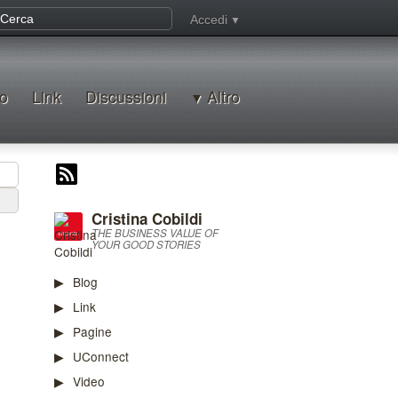
Accedi
o
Link
Discussioni
Altro
Cristina Cobildi
THE BUSINESS VALUE OF
YOUR GOOD STORIES
Blog
Link
Pagine
UConnect
Video