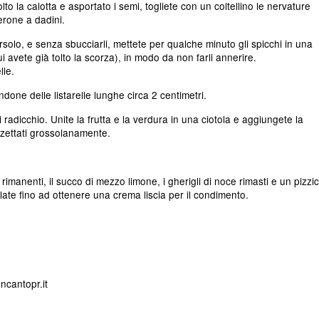
lto la calotta e asportato i semi, togliete con un coltellino le nervature
erone a dadini.
orsolo, e senza sbucciarli, mettete per qualche minuto gli spicchi in una
i avete già tolto la scorza), in modo da non farli annerire.
lle.
done delle listarelle lunghe circa 2 centimetri.
radicchio. Unite la frutta e la verdura in una ciotola e aggiungete la
ezzettati grossolanamente.
rimanenti, il succo di mezzo limone, i gherigli di noce rimasti e un pizzi
late fino ad ottenere una crema liscia per il condimento.
ncantopr.it