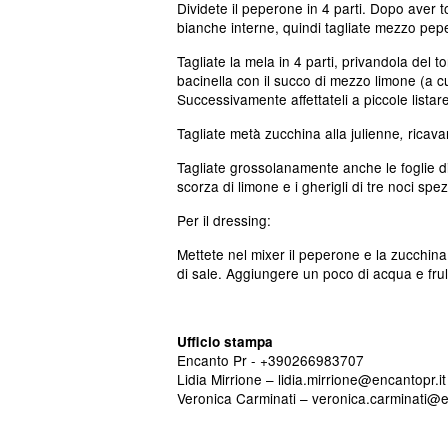
Dividete il peperone in 4 parti. Dopo aver to
bianche interne, quindi tagliate mezzo pep
Tagliate la mela in 4 parti, privandola del t
bacinella con il succo di mezzo limone (a cu
Successivamente affettateli a piccole listare
Tagliate metà zucchina alla julienne
ricavan
,
Tagliate grossolanamente anche le foglie di 
scorza di limone e i gherigli di tre noci sp
Per il dressing:
Mettete nel mixer il peperone e la zucchina 
di sale. Aggiungere un poco di acqua e frul
Ufficio stampa
Encanto Pr - +390266983707
Lidia Mirrione – lidia.mirrione@encantopr.it
Veronica Carminati – veronica.carminati@e