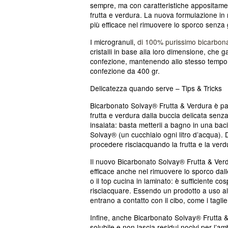
sempre, ma con caratteristiche appositament
frutta e verdura. La nuova formulazione in mi
più efficace nel rimuovere lo sporco senza 
I microgranuli,
di 100% purissimo bicarbon
cristalli in base alla loro dimensione, che g
confezione, mantenendo allo stesso tempo un
confezione da 400 gr.
Delicatezza quando serve – Tips & Tricks
Bicarbonato Solvay® Frutta & Verdura è par
frutta e verdura dalla buccia delicata senza
insalata: basta metterli a bagno in una baci
Solvay® (un cucchiaio ogni litro d’acqua). 
procedere risciacquando la frutta e la verd
Il nuovo Bicarbonato Solvay® Frutta & Verdur
efficace anche nel rimuovere lo sporco dal
o il top cucina in laminato: è sufficiente 
risciacquare. Essendo un prodotto a uso ali
entrano a contatto con il cibo, come i taglier
Infine, anche Bicarbonato Solvay® Frutta 
solubile e non lascia residui nocivi per l’a