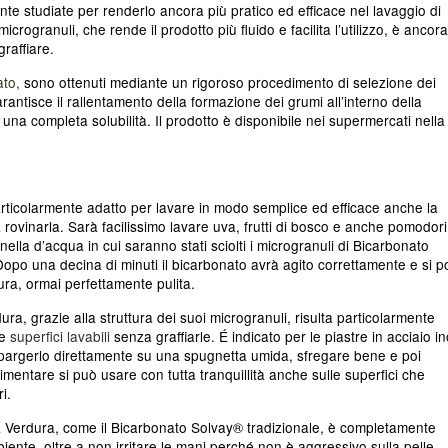
e studiate per renderlo ancora più pratico ed efficace nel lavaggio di
crogranuli, che rende il prodotto più fluido e facilita l’utilizzo, è ancora
graffiare.
ato,
sono ottenuti mediante un rigoroso procedimento di selezione dei
arantisce il rallentamento della formazione dei grumi all’interno della
a completa solubilità. Il prodotto è disponibile nei supermercati nella
ticolarmente adatto per lavare in modo semplice ed efficace anche la
 rovinarla. Sarà facilissimo lavare uva, frutti di bosco e anche pomodori
nella d’acqua in cui saranno stati sciolti i microgranuli di Bicarbonato
Dopo una decina di minuti il bicarbonato avrà agito correttamente e si p
ura, ormai perfettamente pulita.
a, grazie alla struttura dei suoi microgranuli, risulta particolarmente
le
superfici lavabili
senza graffiarle. É indicato per le piastre in acciaio i
cospargerlo direttamente su una spugnetta umida, sfregare bene e poi
mentare si può usare con tutta tranquillità anche sulle superfici che
i.
& Verdura, come il Bicarbonato Solvay® tradizionale, è completamente
mbiente, oltre a non irritare le mani perché non è aggressivo sulla pelle.