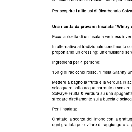
Per scoprire i mille usi di Bicarbonato So
Una ricetta da provare: insalata “Wintry
Ecco la ricetta di un’insalata wellness inve
In alternativa al tradizionale condimento c
proponiamo un dressing: un’emulsione senza
Ingredienti per 4 persone:
150 g di radicchio rosso, 1 mela Granny Smi
Mettere a bagno la frutta e la verdura in 
sciacquare sotto acqua corrente e scolare
Solvay® Frutta & Verdura su una spugnetta
sfregare direttamente sulla buccia e sciac
Per l’insalata:
Grattate la scorza del limone con la grattug
ogni grattata per evitare di raggiungere l