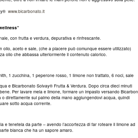
lvay®
www.bicarbonato.it
 wellness”
rnale, con frutta e verdura, depurativa e rinfrescante.
on olio, aceto e sale, (che a piacere può comunque essere utilizzato)
 olio che abbassa ulteriormente il contenuto calorico.
th, 1 zucchina, 1 peperone rosso, 1 limone non trattato, 6 noci, sale
acqua e Bicarbonato Solvay® Frutta & Verdura. Dopo circa dieci minuti
 bene. Per lavare mela e limone, formare un impasto versando Bicarbo
 o direttamente sul palmo della mano aggiungendovi acqua, quindi
quare sotto acqua corrente.
ia e tenetela da parte – avendo l’accortezza di far roteare il limone ad
a parte bianca che ha un sapore amaro.