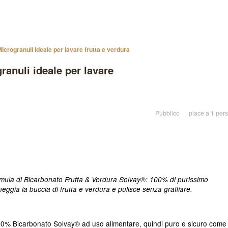
crogranuli ideale per lavare frutta e verdura
anuli ideale per lavare
Pubblico
piace a 1 per
rmula di Bicarbonato Frutta & Verdura Solvay®:
100% di purissimo
eggia la buccia di frutta e verdura
e pulisce senza graffiare.
00% Bicarbonato Solvay® ad uso alimentare, quindi puro e sicuro come