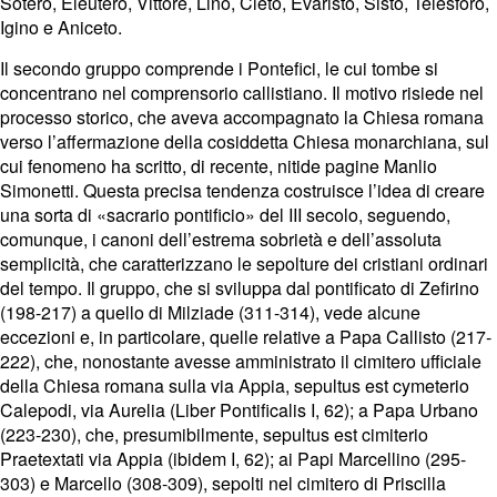
Sotero, Eleutero, Vittore, Lino, Cleto, Evaristo, Sisto, Telesforo,
Igino e Aniceto.
Il secondo gruppo comprende i Pontefici, le cui tombe si
concentrano nel comprensorio callistiano. Il motivo risiede nel
processo storico, che aveva accompagnato la Chiesa romana
verso l’affermazione della cosiddetta Chiesa monarchiana, sul
cui fenomeno ha scritto, di recente, nitide pagine Manlio
Simonetti. Questa precisa tendenza costruisce l’idea di creare
una sorta di «sacrario pontificio» del III secolo, seguendo,
comunque, i canoni dell’estrema sobrietà e dell’assoluta
semplicità, che caratterizzano le sepolture dei cristiani ordinari
del tempo. Il gruppo, che si sviluppa dal pontificato di Zefirino
(198-217) a quello di Milziade (311-314), vede alcune
eccezioni e, in particolare, quelle relative a Papa Callisto (217-
222), che, nonostante avesse amministrato il cimitero ufficiale
della Chiesa romana sulla via Appia, sepultus est cymeterio
Calepodi, via Aurelia (Liber Pontificalis I, 62); a Papa Urbano
(223-230), che, presumibilmente, sepultus est cimiterio
Praetextati via Appia (ibidem I, 62); ai Papi Marcellino (295-
303) e Marcello (308-309), sepolti nel cimitero di Priscilla