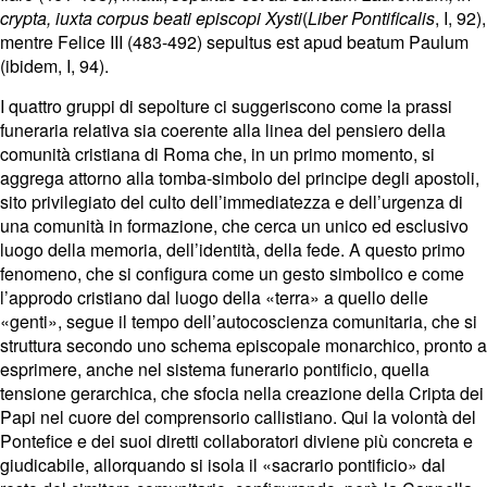
crypta, iuxta corpus beati episcopi Xysti
(
Liber Pontificalis
, I, 92),
mentre Felice III (483-492) sepultus est apud beatum Paulum
(ibidem, I, 94).
I quattro gruppi di sepolture ci suggeriscono come la prassi
funeraria relativa sia coerente alla linea del pensiero della
comunità cristiana di Roma che, in un primo momento, si
aggrega attorno alla tomba-simbolo del principe degli apostoli,
sito privilegiato del culto dell’immediatezza e dell’urgenza di
una comunità in formazione, che cerca un unico ed esclusivo
luogo della memoria, dell’identità, della fede. A questo primo
fenomeno, che si configura come un gesto simbolico e come
l’approdo cristiano dal luogo della «terra» a quello delle
«genti», segue il tempo dell’autocoscienza comunitaria, che si
struttura secondo uno schema episcopale monarchico, pronto a
esprimere, anche nel sistema funerario pontificio, quella
tensione gerarchica, che sfocia nella creazione della Cripta dei
Papi nel cuore del comprensorio callistiano. Qui la volontà del
Pontefice e dei suoi diretti collaboratori diviene più concreta e
giudicabile, allorquando si isola il «sacrario pontificio» dal