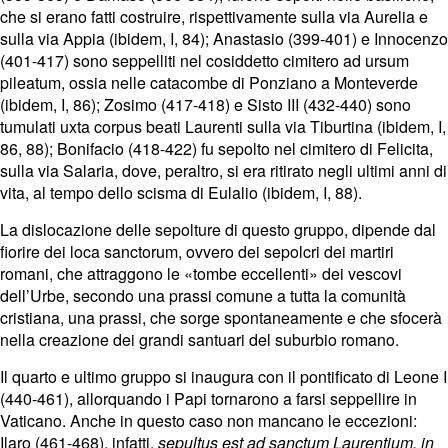
che si erano fatti costruire, rispettivamente sulla via Aurelia e
sulla via Appia (ibidem, I, 84); Anastasio (399-401) e Innocenzo
(401-417) sono seppelliti nel cosiddetto cimitero ad ursum
pileatum, ossia nelle catacombe di Ponziano a Monteverde
(ibidem, I, 86); Zosimo (417-418) e Sisto III (432-440) sono
tumulati uxta corpus beati Laurenti sulla via Tiburtina (ibidem, I,
86, 88); Bonifacio (418-422) fu sepolto nel cimitero di Felicita,
sulla via Salaria, dove, peraltro, si era ritirato negli ultimi anni di
vita, al tempo dello scisma di Eulalio (ibidem, I, 88).
La dislocazione delle sepolture di questo gruppo, dipende dal
fiorire dei loca sanctorum, ovvero dei sepolcri dei martiri
romani, che attraggono le «tombe eccellenti» dei vescovi
dell’Urbe, secondo una prassi comune a tutta la comunità
cristiana, una prassi, che sorge spontaneamente e che sfocerà
nella creazione dei grandi santuari del suburbio romano.
Il quarto e ultimo gruppo si inaugura con il pontificato di Leone I
(440-461), allorquando i Papi tornarono a farsi seppellire in
Vaticano. Anche in questo caso non mancano le eccezioni:
Ilaro (461-468), infatti,
sepultus est ad sanctum Laurentium, in