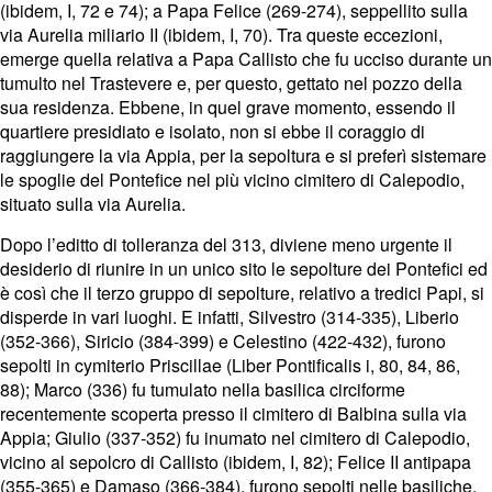
(ibidem, I, 72 e 74); a Papa Felice (269-274), seppellito sulla
via Aurelia miliario II (ibidem, I, 70). Tra queste eccezioni,
emerge quella relativa a Papa Callisto che fu ucciso durante un
tumulto nel Trastevere e, per questo, gettato nel pozzo della
sua residenza. Ebbene, in quel grave momento, essendo il
quartiere presidiato e isolato, non si ebbe il coraggio di
raggiungere la via Appia, per la sepoltura e si preferì sistemare
le spoglie del Pontefice nel più vicino cimitero di Calepodio,
situato sulla via Aurelia.
Dopo l’editto di tolleranza del 313, diviene meno urgente il
desiderio di riunire in un unico sito le sepolture dei Pontefici ed
è così che il terzo gruppo di sepolture, relativo a tredici Papi, si
disperde in vari luoghi. E infatti, Silvestro (314-335), Liberio
(352-366), Siricio (384-399) e Celestino (422-432), furono
sepolti in cymiterio Priscillae (Liber Pontificalis i, 80, 84, 86,
88); Marco (336) fu tumulato nella basilica circiforme
recentemente scoperta presso il cimitero di Balbina sulla via
Appia; Giulio (337-352) fu inumato nel cimitero di Calepodio,
vicino al sepolcro di Callisto (ibidem, I, 82); Felice II antipapa
(355-365) e Damaso (366-384), furono sepolti nelle basiliche,