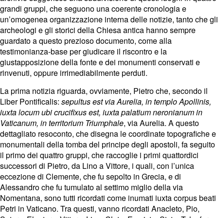
grandi gruppi, che seguono una coerente cronologia e
un’omogenea organizzazione interna delle notizie, tanto che gli
archeologi e gli storici della Chiesa antica hanno sempre
guardato a questo prezioso documento, come alla
testimonianza-base per giudicare il riscontro e la
giustapposizione della fonte e dei monumenti conservati e
rinvenuti, oppure irrimediabilmente perduti.
La prima notizia riguarda, ovviamente, Pietro che, secondo il
Liber Pontificalis:
sepultus est via Aurelia, in templo Apollinis,
iuxta locum ubi crucifixus est, iuxta palatium neronianum in
Vaticanum, in territorium Triumphale
, via Aurelia. A questo
dettagliato resoconto, che disegna le coordinate topografiche e
monumentali della tomba del principe degli apostoli, fa seguito
il primo dei quattro gruppi, che raccoglie i primi quattordici
successori di Pietro, da Lino a Vittore, i quali, con l’unica
eccezione di Clemente, che fu sepolto in Grecia, e di
Alessandro che fu tumulato al settimo miglio della via
Nomentana, sono tutti ricordati come inumati iuxta corpus beati
Petri in Vaticano. Tra questi, vanno ricordati Anacleto, Pio,