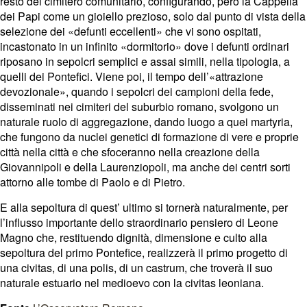
resto del cimitero comunitario, configurando, però la Cappella
dei Papi come un gioiello prezioso, solo dal punto di vista della
selezione dei «defunti eccellenti» che vi sono ospitati,
incastonato in un infinito «dormitorio» dove i defunti ordinari
riposano in sepolcri semplici e assai simili, nella tipologia, a
quelli dei Pontefici. Viene poi, il tempo dell’«attrazione
devozionale», quando i sepolcri dei campioni della fede,
disseminati nei cimiteri del suburbio romano, svolgono un
naturale ruolo di aggregazione, dando luogo a quei martyria,
che fungono da nuclei genetici di formazione di vere e proprie
città nella città e che sfoceranno nella creazione della
Giovannipoli e della Laurenziopoli, ma anche dei centri sorti
attorno alle tombe di Paolo e di Pietro.
E alla sepoltura di quest’ ultimo si tornerà naturalmente, per
l’influsso importante dello straordinario pensiero di Leone
Magno che, restituendo dignità, dimensione e culto alla
sepoltura del primo Pontefice, realizzerà il primo progetto di
una civitas, di una polis, di un castrum, che troverà il suo
naturale estuario nel medioevo con la civitas leoniana.