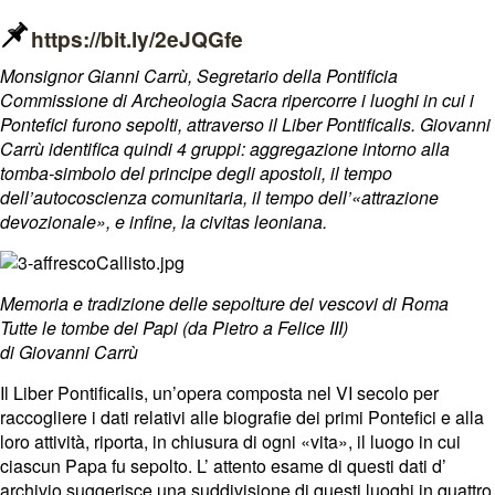
https://bit.ly/2eJQGfe
Monsignor Gianni Carrù, Segretario della Pontificia
Commissione di Archeologia Sacra ripercorre i luoghi in cui i
Pontefici furono sepolti, attraverso il Liber Pontificalis. Giovanni
Carrù identifica quindi 4 gruppi: aggregazione intorno alla
tomba-simbolo del principe degli apostoli, il tempo
dell’autocoscienza comunitaria, il tempo dell’«attrazione
devozionale», e infine, la civitas leoniana.
Memoria e tradizione delle sepolture dei vescovi di Roma
Tutte le tombe dei Papi (da Pietro a Felice III)
di Giovanni Carrù
Il Liber Pontificalis, un’opera composta nel VI secolo per
raccogliere i dati relativi alle biografie dei primi Pontefici e alla
loro attività, riporta, in chiusura di ogni «vita», il luogo in cui
ciascun Papa fu sepolto. L’ attento esame di questi dati d’
archivio suggerisce una suddivisione di questi luoghi in quattro