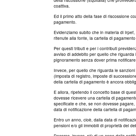
coattiva.
Ed il primo atto della fase di riscossione co
pagamento.
Evidenziamo subito che in materia di Irpef, I
ritenute alla fonte, la cartella di pagamento
Per questi tributi e per i contributi previden
avviso di addebito per quello che riguarda i
pignoramento senza dover prima notificare 
Invece, per quello che riguarda le sanzioni 
(imposta di registro, imposte di successione, c
della cartella di pagamento è ancora obblig
E allora, ripetendo il concetto base di ques
dovesse ricevere una cartella di pagamento
specificate e che, se non dovesse pagare, 
data di notificazione della cartella di paga
Entro un anno, cioè, dalla data di notificazio
pensioni e/o gli immobili di proprietà del d
Decorso, invece, più di un anno dalla notif