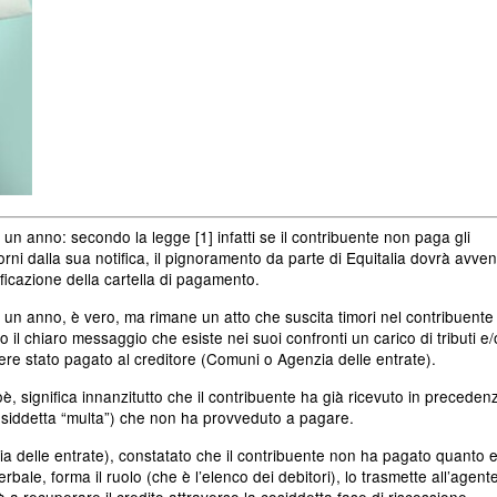
o un anno: secondo la legge [1] infatti se il contribuente non paga gli
iorni dalla sua notifica, il pignoramento da parte di Equitalia dovrà avven
ficazione della cartella di pagamento.
po un anno, è vero, ma rimane un atto che suscita timori nel contribuente
 il chiaro messaggio che esiste nei suoi confronti un carico di tributi e/
ere stato pagato al creditore (Comuni o Agenzia delle entrate).
oè, significa innanzitutto che il contribuente ha già ricevuto in preceden
osiddetta “multa”) che non ha provveduto a pagare.
ia delle entrate), constatato che il contribuente non ha pagato quanto 
rbale, forma il ruolo (che è l’elenco dei debitori), lo trasmette all’agent
 a recuperare il credito attraverso la cosiddetta fase di riscossione