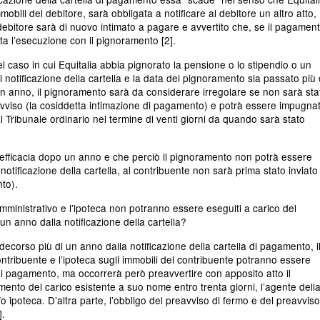
mobili del debitore, sarà obbligata a notificare al debitore un altro atto,
l debitore sarà di nuovo intimato a pagare e avvertito che, se il pagamen
ta l’esecuzione con il pignoramento [2].
l caso in cui Equitalia abbia pignorato la pensione o lo stipendio o un
 notificazione della cartella e la data del pignoramento sia passato più 
n anno, il pignoramento sarà da considerare irregolare se non sarà sta
avviso (la cosiddetta intimazione di pagamento) e potrà essere impugna
al Tribunale ordinario nel termine di venti giorni da quando sarà stato
de efficacia dopo un anno e che perciò il pignoramento non potrà essere
notificazione della cartella, al contribuente non sarà prima stato inviato
to).
ministrativo e l’ipoteca non potranno essere eseguiti a carico del
n anno dalla notificazione della cartella?
decorso più di un anno dalla notificazione della cartella di pagamento, i
ontribuente e l’ipoteca sugli immobili del contribuente potranno essere
e di pagamento, ma occorrerà però preavvertire con apposito atto il
ento del carico esistente a suo nome entro trenta giorni, l’agente dell
 ipoteca. D’altra parte, l’obbligo del preavviso di fermo e del preavviso
].