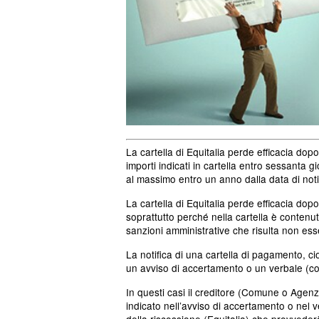
La cartella di Equitalia perde efficacia dop
importi indicati in cartella entro sessanta g
al massimo entro un anno dalla data di noti
La cartella di Equitalia perde efficacia do
soprattutto perché nella cartella è contenuto
sanzioni amministrative che risulta non ess
La notifica di una cartella di pagamento, ci
un avviso di accertamento o un verbale (c
In questi casi il creditore (Comune o Agenz
indicato nell’avviso di accertamento o nel ve
della riscossione (Equitalia) che provvederà