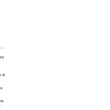
ire
o di
za
era
e