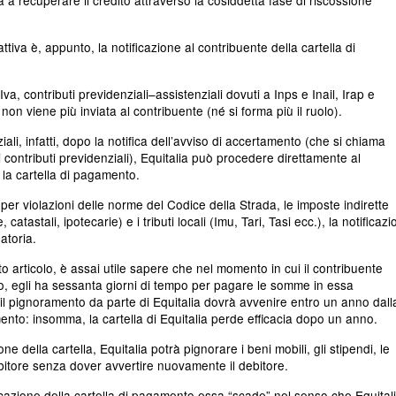
attiva è, appunto, la notificazione al contribuente della cartella di
va, contributi previdenziali–assistenziali dovuti a Inps e Inail, Irap e
 non viene più inviata al contribuente (né si forma più il ruolo).
ziali, infatti, dopo la notifica dell’avviso di accertamento (che si chiama
 contributi previdenziali), Equitalia può procedere direttamente al
la cartella di pagamento.
per violazioni delle norme del Codice della Strada, le imposte indirette
atastali, ipotecarie) e i tributi locali (Imu, Tari, Tasi ecc.), la notificaz
atoria.
to articolo, è assai utile sapere che nel momento in cui il contribuente
, egli ha sessanta giorni di tempo per pagare le somme in essa
il pignoramento da parte di Equitalia dovrà avvenire entro un anno dall
mento: insomma, la cartella di Equitalia perde efficacia dopo un anno.
ne della cartella, Equitalia potrà pignorare i beni mobili, gli stipendi, le
ebitore senza dover avvertire nuovamente il debitore.
icazione della cartella di pagamento essa “scade” nel senso che Equitali