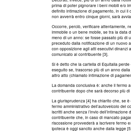
prima di poter pignorare i beni mobili e/o im
definito intimazione di pagamento, in cui i
non avverrà entro cinque giorni, sarà avvia
Occorre, perciò, verificare attentamente, ne
immobile o un bene mobile, se tra la data di
meno di un anno: se fosse passato più di u
preceduto dalla notificazione di un nuovo 
con opposizione agli atti esecutivi dinanzi 
comunicato al contribuente [3].
Si è detto che la cartella di Equitalia per
eseguito se, trascorso più di un anno dalla 
altro atto (chiamato intimazione di pagamen
La domanda conclusiva è: anche il fermo am
contribuente dopo che sarà decorso più di u
La giurisprudenza [4] ha chiarito che, se è 
fermo amministrativo dell’autoveicolo del c
iscritti anche senza l’invio dell’intimazion
contribuente che, in caso di mancato pagam
riscossione provvederà a iscrivere fermo e/o
ipoteca è oggi sancito anche dalla legge [5