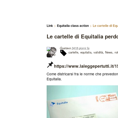
Link
Equitalia class action
Le cartelle di Eq
Le cartelle di Equitalia per
Gustavo
3418 giorni fa
cartelle
equitalia
validità
News
ro
https://www.laleggepertutti.it/
Come districarsi fra le norme che prevedono
Equitalia.