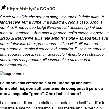
https://bit.ly/2uCCn3O
Se c’è una sfida che sembra stargli a cuore più delle altre «è
far crescere Terna come una squadra». Non a caso, dopo la
nomina, il nuovo ceo
Luigi Ferraris
ha trascorso i primi due
mesi sul territorio. «Abbiamo ingegneri molto capaci e operai in
grado di intervenire sulla rete sotto tensione – spiega nella sua
prima intervista da capo-azienda -. Li ho visti all’opera ed
esprimono al meglio il concetto di squadra. E, solo se saremo
una squadra coesa, con un approccio integrato e sostenibile,
riusciremo a rispondere efficacemente a un mondo in
trasformazione».
Le rinnovabili crescono e si chiudono gli impianti
termoelettrici, non sufficientemente compensati però da
nuova capacità “green”. Che rischi ci sono?
La domanda di energia elettrica coperta dalle fonti “verdi” è in
costante aumento, viaggiamo su una media annua del 34%