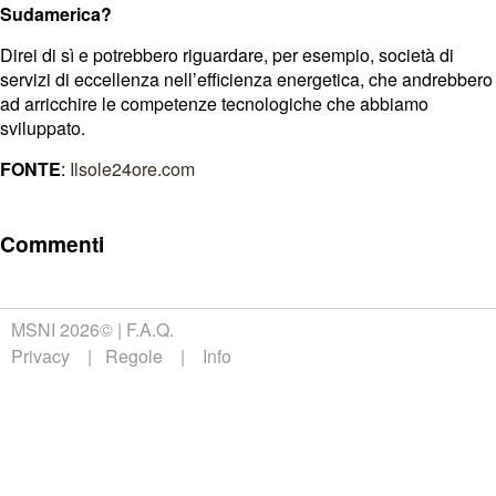
Sudamerica?
Direi di sì e potrebbero riguardare, per esempio, società di
servizi di eccellenza nell’efficienza energetica, che andrebbero
ad arricchire le competenze tecnologiche che abbiamo
sviluppato.
FONTE
:
Ilsole24ore.com
Commenti
MSNI 2026©
F.A.Q.
Privacy
Regole
Info