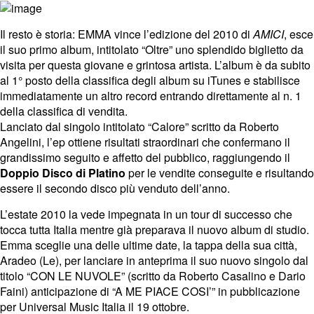
Il resto è storia: EMMA vince l’edizione del 2010 di
AMICI
, esce
il suo primo album, intitolato “Oltre” uno splendido biglietto da
visita per questa giovane e grintosa artista. L’album è da subito
al 1° posto della classifica degli album su iTunes e stabilisce
immediatamente un altro record entrando direttamente al n. 1
della classifica di vendita.
Lanciato dal singolo intitolato “Calore” scritto da Roberto
Angelini, l’ep ottiene risultati straordinari che confermano il
grandissimo seguito e affetto del pubblico, raggiungendo il
Doppio Disco di Platino
per le vendite conseguite e risultando
essere il secondo disco più venduto dell’anno.
L’estate 2010 la vede impegnata in un tour di successo che
tocca tutta Italia mentre già preparava il nuovo album di studio.
Emma sceglie una delle ultime date, la tappa della sua città,
Aradeo (Le), per lanciare in anteprima il suo nuovo singolo dal
titolo “CON LE NUVOLE” (scritto da Roberto Casalino e Dario
Faini) anticipazione di “A ME PIACE COSI’” in pubblicazione
per Universal Music Italia il 19 ottobre.