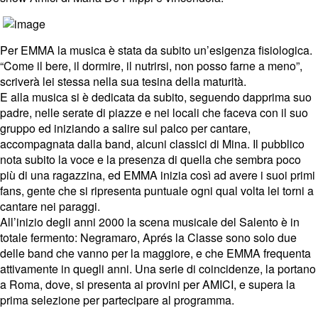
Per EMMA la musica è stata da subito un’esigenza fisiologica.
“Come il bere, il dormire, il nutrirsi, non posso farne a meno”,
scriverà lei stessa nella sua tesina della maturità.
E alla musica si è dedicata da subito, seguendo dapprima suo
padre, nelle serate di piazze e nei locali che faceva con il suo
gruppo ed iniziando a salire sul palco per cantare,
accompagnata dalla band, alcuni classici di Mina. Il pubblico
nota subito la voce e la presenza di quella che sembra poco
più di una ragazzina, ed EMMA inizia così ad avere i suoi primi
fans, gente che si ripresenta puntuale ogni qual volta lei torni a
cantare nei paraggi.
All’inizio degli anni 2000 la scena musicale del Salento è in
totale fermento: Negramaro, Aprés la Classe sono solo due
delle band che vanno per la maggiore, e che EMMA frequenta
attivamente in quegli anni. Una serie di coincidenze, la portano
a Roma, dove, si presenta ai provini per AMICI, e supera la
prima selezione per partecipare al programma.