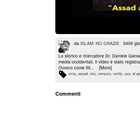
da
ISLAM: NO GRAZIE
3406 gior
Lo storico e ricercatore Dr. Daniele Gans
media occidentali. Il video è stato regist
Ovvero come filt...
[More]
siria
assad
isis
censura
verità
usa
al q
Commenti