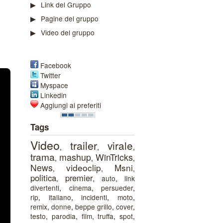
Link del Gruppo
Pagine del gruppo
Video del gruppo
Facebook
Twitter
Myspace
Linkedin
Aggiungi ai preferiti
Tags
Video
trailer
virale
,
,
,
trama
mashup
WinTricks
,
,
,
News
videoclip
Msni
,
,
,
politica
premier
,
,
auto
,
link
divertenti
,
cinema
,
persueder
,
rip
,
italiano
,
incidenti
,
moto
,
remix
,
donne
,
beppe grillo
,
cover
,
testo
,
parodia
,
film
,
truffa
,
spot
,