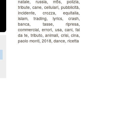
natale
,
russia
,
m5s
,
polizia
,
tribute
,
cane
,
cellulari
,
pubblicità
,
incidente
,
crozza
,
equitalia
,
islam
,
trading
,
lyrics
,
crash
,
banca
,
tasse
,
ripresa
,
commercial
,
errori
,
usa
,
cani
,
fai
da te
,
tributo
,
animali
,
crisi
,
cina
,
paolo monti
,
2018
,
dance
,
ricetta