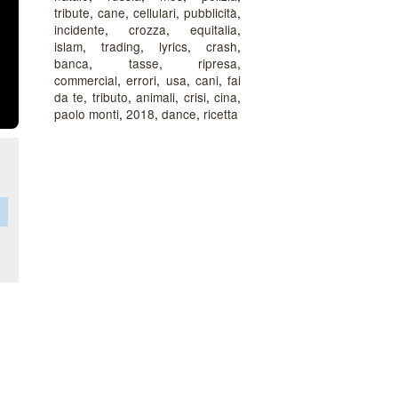
tribute
,
cane
,
cellulari
,
pubblicità
,
incidente
,
crozza
,
equitalia
,
islam
,
trading
,
lyrics
,
crash
,
banca
,
tasse
,
ripresa
,
commercial
,
errori
,
usa
,
cani
,
fai
da te
,
tributo
,
animali
,
crisi
,
cina
,
paolo monti
,
2018
,
dance
,
ricetta