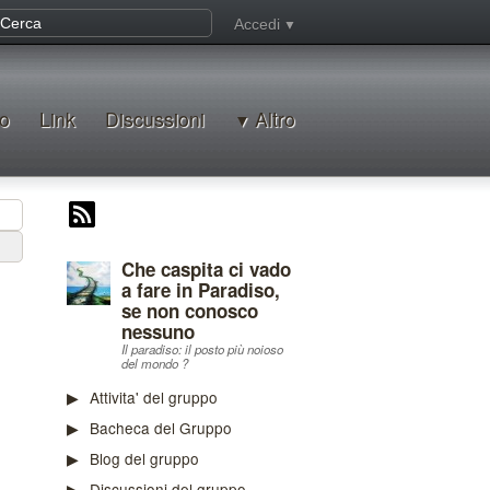
Accedi
o
Link
Discussioni
Altro
Che caspita ci vado
a fare in Paradiso,
se non conosco
nessuno
Il paradiso: il posto più noioso
del mondo ?
Attivita' del gruppo
Bacheca del Gruppo
Blog del gruppo
Discussioni del gruppo