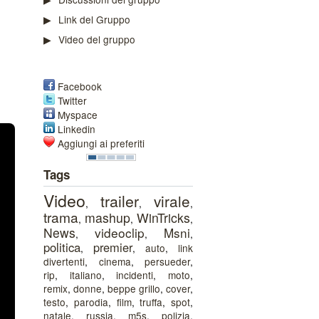
Link del Gruppo
Video del gruppo
Facebook
Twitter
Myspace
Linkedin
Aggiungi ai preferiti
Tags
Video
trailer
virale
,
,
,
trama
mashup
WinTricks
,
,
,
News
videoclip
Msni
,
,
,
politica
premier
,
,
auto
,
link
divertenti
,
cinema
,
persueder
,
rip
,
italiano
,
incidenti
,
moto
,
remix
,
donne
,
beppe grillo
,
cover
,
testo
,
parodia
,
film
,
truffa
,
spot
,
natale
,
russia
,
m5s
,
polizia
,