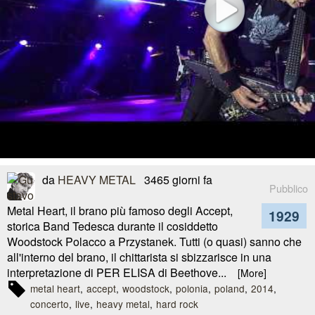
da
HEAVY METAL
3465 giorni fa
Pubblico
Metal Heart, il brano più famoso degli Accept,
1929
storica Band Tedesca durante il cosiddetto
Woodstock Polacco a Przystanek. Tutti (o quasi) sanno che
all'interno del brano, il chittarista si sbizzarisce in una
interpretazione di PER ELISA di Beethove...
[More]
metal heart
accept
woodstock
polonia
poland
2014
concerto
live
heavy metal
hard rock