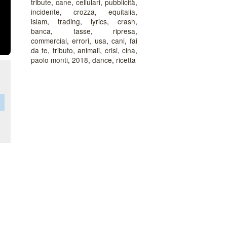
tribute
,
cane
,
cellulari
,
pubblicità
,
incidente
,
crozza
,
equitalia
,
islam
,
trading
,
lyrics
,
crash
,
banca
,
tasse
,
ripresa
,
commercial
,
errori
,
usa
,
cani
,
fai
da te
,
tributo
,
animali
,
crisi
,
cina
,
paolo monti
,
2018
,
dance
,
ricetta