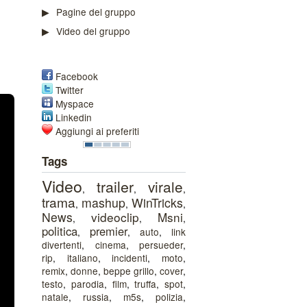
Pagine del gruppo
Video del gruppo
Facebook
Twitter
Myspace
Linkedin
Aggiungi ai preferiti
Tags
Video
trailer
virale
,
,
,
trama
mashup
WinTricks
,
,
,
News
videoclip
Msni
,
,
,
politica
premier
,
,
auto
,
link
divertenti
,
cinema
,
persueder
,
rip
,
italiano
,
incidenti
,
moto
,
remix
,
donne
,
beppe grillo
,
cover
,
testo
,
parodia
,
film
,
truffa
,
spot
,
natale
,
russia
,
m5s
,
polizia
,